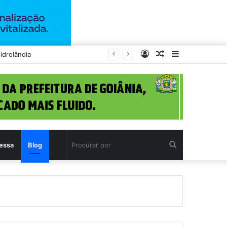
Entrar
Artigo
Barra
s
aleatório
Lateral
Procurar
essa
Blog
por