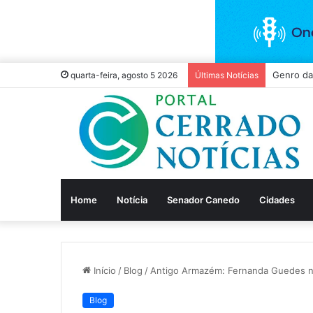
Vivo Anti
quarta-feira, agosto 5 2026
Últimas Notícias
Home
Notícia
Senador Canedo
Cidades
Início
/
Blog
/
Antigo Armazém: Fernanda Guedes n
Blog