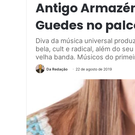
Antigo Armazé
Guedes no palc
Diva da música universal produ
bela, cult e radical, além do se
velha banda. Músicos do primei
Da Redação
22 de agosto de 2019