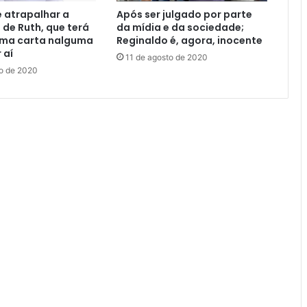
 atrapalhar a
Após ser julgado por parte
de Ruth, que terá
da mídia e da sociedade;
uma carta nalguma
Reginaldo é, agora, inocente
 aí
11 de agosto de 2020
to de 2020