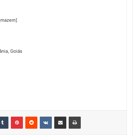
armazem]
ânia, Goiás
kedin
Tumblr
Pinterest
Reddit
VK
Compartilhar via e-mail
Imprimir