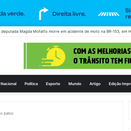
-spam vira alvo de disputa na Anatel após bloqueio de ligações legítima
Nacional
Política
Esporte
Mundo
Artigo
Edição Impr
o palco