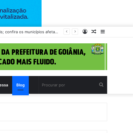
Entrar
Artigo
Barra
Goiás tem 42 cidades em alerta para ventos intensos e possibilidade de vendavais; confira os municípios afetados
aleatório
Lateral
Procurar
essa
Blog
por