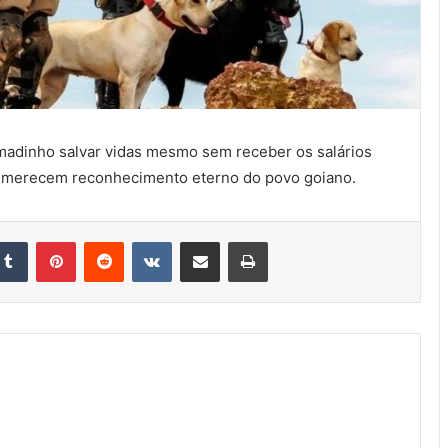
madinho salvar vidas mesmo sem receber os salários
 e merecem reconhecimento eterno do povo goiano.
kedin
Tumblr
Pinterest
Reddit
VK
Compartilhar via e-mail
Imprimir