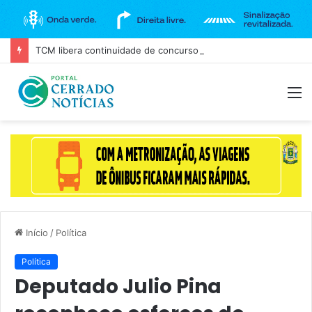
TCM libera continuidade de concurso da Câmara de Goiânia, mas mantém três cargos sob investigação
M
Início
/
Política
Política
Deputado Julio Pina