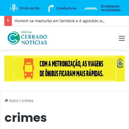
Homem se masturba em farmácia e é agredido em Goianira
M
Início
/
crimes
crimes