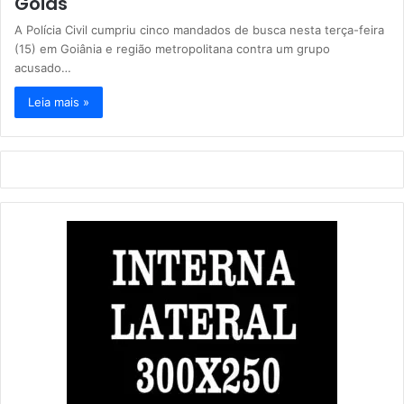
Goiás
A Polícia Civil cumpriu cinco mandados de busca nesta terça-feira
(15) em Goiânia e região metropolitana contra um grupo
acusado…
Leia mais »